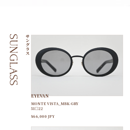
SUNGLASS
サングラス
EYEVAN
MONTE VISTA_MBK-GRY
51□22
¥66,000 JPY