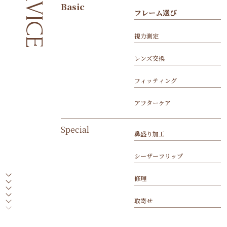
SERVICE
Basic
フ
レ
ー
ム
選
び
フ
レ
ー
ム
選
び
視
力
測
定
視
力
測
定
レ
ン
ズ
交
換
レ
ン
ズ
交
換
フ
ィ
ッ
テ
ィ
ン
グ
フ
ィ
ッ
テ
ィ
ン
グ
ア
フ
タ
ー
ケ
ア
ア
フ
タ
ー
ケ
ア
Special
鼻
盛
り
加
工
鼻
盛
り
加
工
シ
ー
ザ
ー
フ
リ
ッ
プ
シ
ー
ザ
ー
フ
リ
ッ
プ
修
理
修
理
取
寄
せ
取
寄
せ