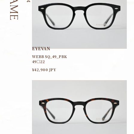
FRAME
EYEVAN
WEBB SQ_49_PBK
49□22
¥42,900 JPY