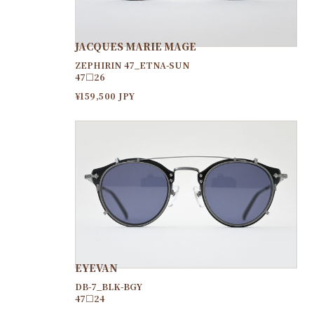
JACQUES MARIE MAGE
ZEPHIRIN 47_ETNA-SUN
47□26
¥159,500 JPY
EYEVAN
DB-7_BLK-BGY
47□24