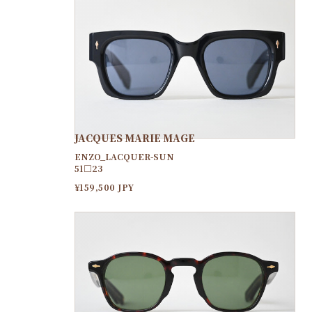
JACQUES MARIE MAGE
ENZO_LACQUER-SUN
51□23
¥159,500 JPY