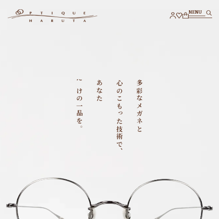
M
E
N
U
M
E
N
U
だけの一品を。
あなた
心のこもった技術で、
多彩なメガネと