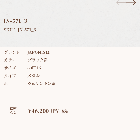
JN-571_3
SKU：
JN-571_3
ブランド
JAPONISM
カラー
ブラック系
サイズ
54□16
タイプ
メタル
形
ウェリントン系
在庫
¥46,200 JPY
税込
なし