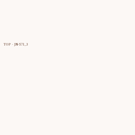
TOP
- JN-571_3