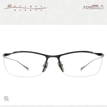
M
E
N
U
M
E
N
U