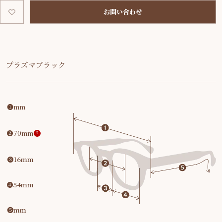
お問い合わせ
プラズマブラック
❶
mm
❷
70mm
？
❸
16mm
❹
54mm
❺
mm